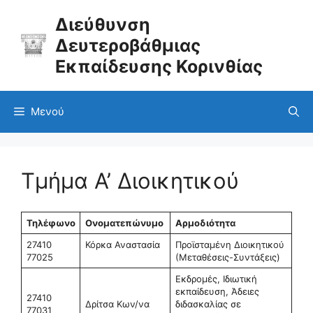
Μετάβαση
σε
Διεύθυνση
περιεχόμενο
Δευτεροβάθμιας
Εκπαίδευσης Κορινθίας
Μενού
Τμήμα Α’ Διοικητικού
Τηλέφωνο
Ονοματεπώνυμο
Αρμοδιότητα
27410
Κόρκα Αναστασία
Προϊσταμένη Διοικητικού
77025
(Μεταθέσεις-Συντάξεις)
Εκδρομές, Ιδιωτική
εκπαίδευση, Άδειες
27410
Δρίτσα Κων/να
διδασκαλίας σε
77031