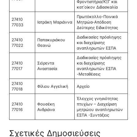
Φροντιστήρια/ΚΞΓ και
κατ΄οίκον Διδασκαλία
Πρωτόκολλο-Ποινικά
27410
Ιατράκη Μαριάννα
Μητρώα-Απόδοση
77033
Δεύτερης Ειδικότητας
Διαδικασίες πρόσληψης
27410
Παπακυριάκου
και διαχείρισης
77022
Θεανώ
αναπληρωτών ΕΣΠΑ
Διαδικασίες πρόσληψης
27410
Σιόρεντα
και διαχείρισης
77017
Αναστασία
αναπληρωτών ΕΣΠΑ
-Μεταθέσεις
27410
Φίλιου Αγγελική
Αρχείο
77018
Έλεγχος γνησιότητας
27410
Φουσέκη
πτυχίων – Διαχείριση
77016
Ανδριάνα
μητρώου αναπληρωτών
ΕΣΠΑ -Συντάξεις
Σχετικές Δημοσιεύσεις