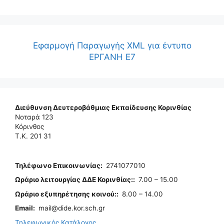
Εφαρμογή Παραγωγής XML για έντυπο
ΕΡΓΑΝΗ Ε7
Διεύθυνση Δευτεροβάθμιας Εκπαίδευσης Κορινθίας
Νοταρά 123
Κόρινθος
Τ.Κ. 201 31
Τηλέφωνo Επικοινωνίας
:
2741077010
Ωράριο λειτουργίας ΔΔΕ Κορινθίας:
:
7.00 – 15.00
Ωράριο εξυπηρέτησης κοινού:
:
8.00 – 14.00
Email:
mail@dide.kor.sch.gr
Τηλεφωνικός Κατάλογος