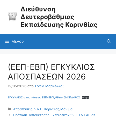
Μετάβαση
σε
Διεύθυνση
περιεχόμενο
Δευτεροβάθμιας
Εκπαίδευσης Κορινθίας
Μενού
(ΕΕΠ-ΕΒΠ) ΕΓΚΥΚΛΙΟΣ
ΑΠΟΣΠΑΣΕΩΝ 2026
19/05/2026
από
Σοφία Μαρκέλλου
ΕΓΚΥΚΛΙΟΣ αποσπάσεων ΕΕΠ-ΕΒΠ_Ψ9ΥΑ46ΝΚΠΔ-ΡΟΧ
Λήψη
Κατηγορίες
Αποσπάσεις
,
Δ.Δ.Ε. Κορινθίας
,
Μόνιμοι
Πρόταση Τοποθέτησης Εκπαιδευτικών ΓΠ & ΕΑΕ σε