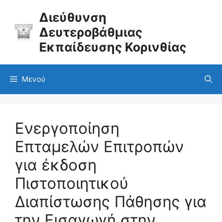
Μετάβαση
σε
Διεύθυνση
περιεχόμενο
Δευτεροβάθμιας
Εκπαίδευσης Κορινθίας
Μενού
Ενεργοποίηση
Επταμελών Επιτροπών
για έκδοση
Πιστοποιητικού
Διαπίστωσης Πάθησης για
την Εισαγωγή στην