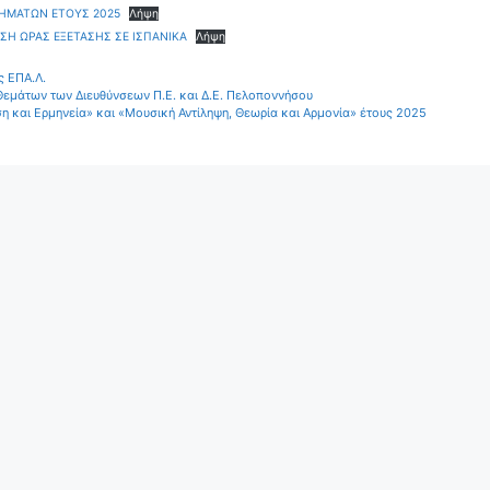
ΘΗΜΑΤΩΝ ΕΤΟΥΣ 2025
Λήψη
Η ΩΡΑΣ ΕΞΕΤΑΣΗΣ ΣΕ ΙΣΠΑΝΙΚΑ
Λήψη
ς ΕΠΑ.Λ.
μάτων των Διευθύνσεων Π.Ε. και Δ.Ε. Πελοποννήσου
 και Ερμηνεία» και «Μουσική Αντίληψη, Θεωρία και Αρμονία» έτους 2025