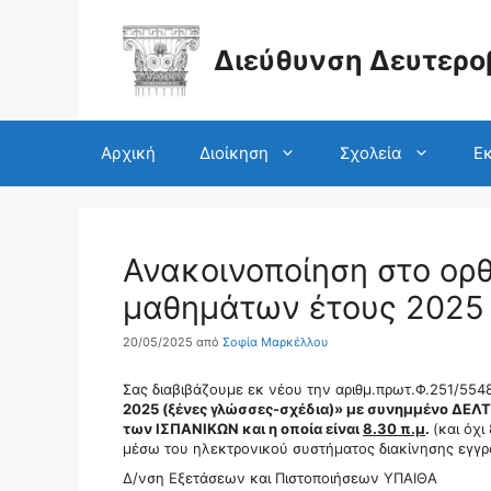
Μετάβαση
σε
περιεχόμενο
Διεύθυνση Δευτερο
Αρχική
Διοίκηση
Σχολεία
Εκ
Ανακοινοποίηση στο ορθ
μαθημάτων έτους 2025 
20/05/2025
από
Σοφία Μαρκέλλου
Σας διαβιβάζουμε εκ νέου την αριθμ.πρωτ.Φ.251/554
2025 (ξένες γλώσσες-σχέδια)» με συνημμένο ΔΕΛΤ
των ΙΣΠΑΝΙΚΩΝ και η οποία είναι
8.30 π.μ
.
(και όχ
μέσω του ηλεκτρονικού συστήματος διακίνησης εγγ
Δ/νση Εξετάσεων και Πιστοποιήσεων ΥΠΑΙΘΑ