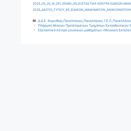
2025_05_20_Φ_251_55480_Α5_ΕΞΕΤΑΣΤΙΚΑ ΚΕΝΤΡΑ ΕΙΔΙΚΩΝ ΜΑ
2025_ΔΕΛΤΙΟ_ΤΥΠΟΥ_ΕΚ_ΕΙΔΙΚΩΝ_ΜΑΘΗΜΑΤΩΝ_ΑΝΑΚΟΙΝΟΠΟΙΗΣ
Κατηγορίες
Δ.Δ.Ε. Κορινθίας
,
Πανελλήνιες
,
Πανελλήνιες Γ.Ε.Λ.
,
Πανελλήνιε
Πλήρωση θέσεων Προϊσταμένων Τμημάτων Εκπαιδευτικών Θε
Εξεταστικά κέντρα μουσικών μαθημάτων «Μουσική Εκτέλεση