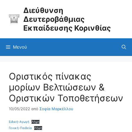
Μετάβαση
σε
Διεύθυνση
περιεχόμενο
Δευτεροβάθμιας
Εκπαίδευσης Κορινθίας
Μενού
Οριστικός πίνακας
μορίων Βελτιώσεων &
Οριστικών Τοποθετήσεων
10/05/2022
από
Σοφία Μαρκέλλου
Ειδική-Αγωγή
Λήψη
Γενική-Παιδεία
Λήψη