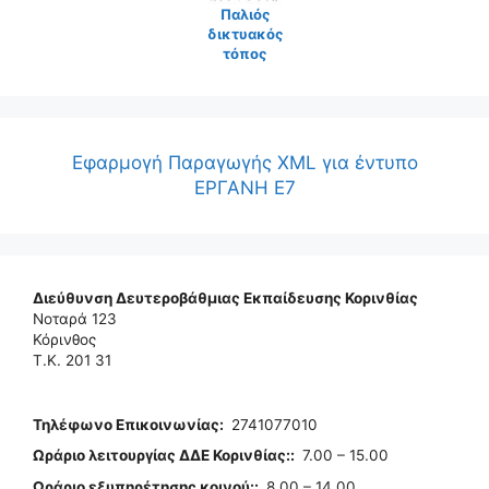
Παλιός
δικτυακός
τόπος
Εφαρμογή Παραγωγής XML για έντυπο
ΕΡΓΑΝΗ Ε7
Διεύθυνση Δευτεροβάθμιας Εκπαίδευσης Κορινθίας
Νοταρά 123
Κόρινθος
Τ.Κ. 201 31
Τηλέφωνo Επικοινωνίας
:
2741077010
Ωράριο λειτουργίας ΔΔΕ Κορινθίας:
:
7.00 – 15.00
Ωράριο εξυπηρέτησης κοινού:
:
8.00 – 14.00