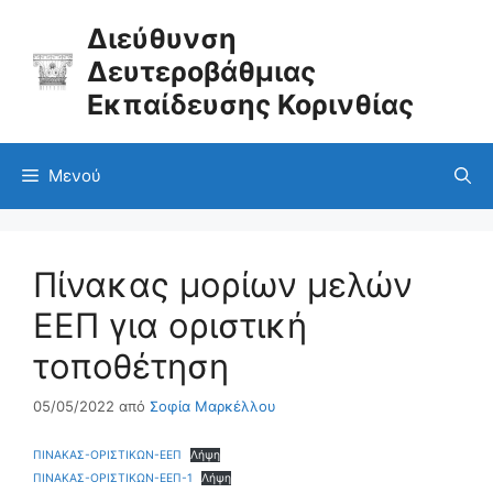
Μετάβαση
σε
Διεύθυνση
περιεχόμενο
Δευτεροβάθμιας
Εκπαίδευσης Κορινθίας
Μενού
Πίνακας μορίων μελών
ΕΕΠ για οριστική
τοποθέτηση
05/05/2022
από
Σοφία Μαρκέλλου
ΠΙΝΑΚΑΣ-ΟΡΙΣΤΙΚΩΝ-ΕΕΠ
Λήψη
ΠΙΝΑΚΑΣ-ΟΡΙΣΤΙΚΩΝ-ΕΕΠ-1
Λήψη