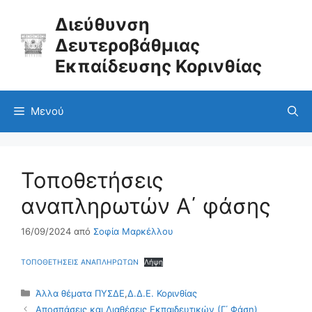
Μετάβαση
σε
Διεύθυνση
περιεχόμενο
Δευτεροβάθμιας
Εκπαίδευσης Κορινθίας
Μενού
Τοποθετήσεις
αναπληρωτών Α΄ φάσης
16/09/2024
από
Σοφία Μαρκέλλου
ΤΟΠΟΘΕΤΗΣΕΙΣ ΑΝΑΠΛΗΡΩΤΩΝ
Λήψη
Κατηγορίες
Άλλα θέματα ΠΥΣΔΕ
,
Δ.Δ.Ε. Κορινθίας
Αποσπάσεις και Διαθέσεις Εκπαιδευτικών (Γ΄ Φάση)