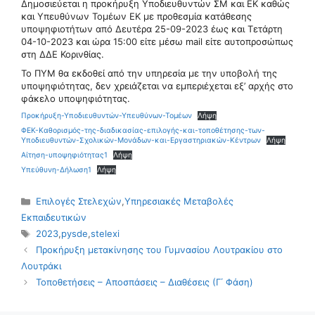
Δημοσιεύεται η προκήρυξη Υποδιευθυντών ΣΜ και ΕΚ καθώς
και Υπευθύνων Τομέων ΕΚ με προθεσμία κατάθεσης
υποψηφιοτήτων από Δευτέρα 25-09-2023 έως και Τετάρτη
04-10-2023 και ώρα 15:00 είτε μέσω mail είτε αυτοπροσώπως
στη ΔΔΕ Κορινθίας.
Το ΠΥΜ θα εκδοθεί από την υπηρεσία με την υποβολή της
υποψηφιότητας, δεν χρειάζεται να εμπεριέχεται εξ’ αρχής στο
φάκελο υποψηφιότητας.
Προκήρυξη-Υποδιευθυντών-Υπευθύνων-Τομέων
Λήψη
ΦΕΚ-Καθορισμός-της-διαδικασίας-επιλογής-και-τοποθέτησης-των-
Υποδιευθυντών-Σχολικών-Μονάδων-και-Εργαστηριακών-Κέντρων
Λήψη
Αίτηση-υποψηφιότητας1
Λήψη
Υπεύθυνη-Δήλωση1
Λήψη
Κατηγορίες
Επιλογές Στελεχών
,
Υπηρεσιακές Μεταβολές
Εκπαιδευτικών
Ετικέτες
2023
,
pysde
,
stelexi
Προκήρυξη μετακίνησης του Γυμνασίου Λουτρακίου στο
Λουτράκι
Τοποθετήσεις – Αποσπάσεις – Διαθέσεις (Γ΄ Φάση)