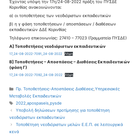
Έχοντας υπόψη την 17η/24-08-2022 πράξη του ΠΥΣΔΕ
Κορινθίας ανακοινώνονται:
α) οι τοποθετήσεις των νεοδιόριστων εκπαιδευτικών
β) η γ φάση τοποθετήσεων / αποσπάσεων / διαθέσεων
εκπαιδευτικών ΔΔΕ Κορινθίας
Τηλέφωνο επικοινωνίας: 27410 – 77023 (Γραμματεία ΠΥΣΔΕ)
Α] Τοποθετήσεις νεοδιόριστων εκπαιδευτικών
17_24-08-2022-7091_24-08-2022
Λήψη
Β] Τοποθετήσεις – Αποσπάσεις – Διαθέσεις Εκπαιδευτικών
(φάση Γ)
17_24-08-2022-7092_24-08-2022
Λήψη
Κατηγορίες
Πρ. Τοποθετήσεις-Αποσπάσεις Διαθέσεις
,
Υπηρεσιακές
Μεταβολές Εκπαιδευτικών
Ετικέτες
2022
,
apospaseis
,
pysde
Υποβολή δηλώσεων προτίμησης για τοποθέτηση
νεοδιόριστων εκπαιδευτικών
Τοποθέτηση νεοδιόριστων μελών Ε.Ε.Π. σε λειτουργικά
κενά