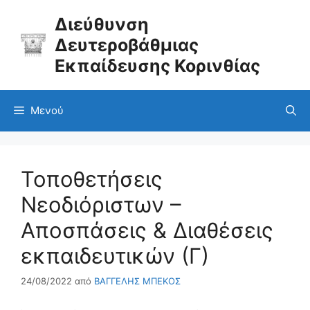
Μετάβαση
σε
Διεύθυνση
περιεχόμενο
Δευτεροβάθμιας
Εκπαίδευσης Κορινθίας
Μενού
Τοποθετήσεις
Νεοδιόριστων –
Αποσπάσεις & Διαθέσεις
εκπαιδευτικών (Γ)
24/08/2022
από
ΒΑΓΓΕΛΗΣ ΜΠΕΚΟΣ