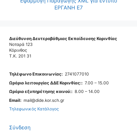
Εφαρμογή Παραγωγής XML για έντυπο
ΕΡΓΑΝΗ Ε7
Διεύθυνση Δευτεροβάθμιας Εκπαίδευσης Κορινθίας
Νοταρά 123
Κόρινθος
Τ.Κ. 201 31
Τηλέφωνo Επικοινωνίας
:
2741077010
Ωράριο λειτουργίας ΔΔΕ Κορινθίας:
:
7.00 – 15.00
Ωράριο εξυπηρέτησης κοινού:
:
8.00 – 14.00
Email:
mail@dide.kor.sch.gr
Τηλεφωνικός Κατάλογος
Σύνδεση