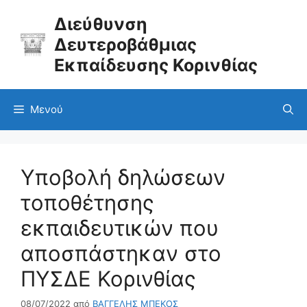
Μετάβαση
σε
Διεύθυνση
περιεχόμενο
Δευτεροβάθμιας
Εκπαίδευσης Κορινθίας
Μενού
Υποβολή δηλώσεων
τοποθέτησης
εκπαιδευτικών που
αποσπάστηκαν στο
ΠΥΣΔΕ Κορινθίας
08/07/2022
από
ΒΑΓΓΕΛΗΣ ΜΠΕΚΟΣ