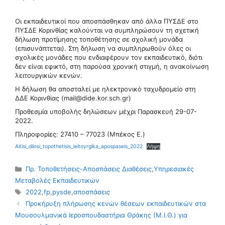
Οι εκπαιδευτικοί που αποσπάσθηκαν από άλλα ΠΥΣΔΕ στο
ΠΥΣΔΕ Κορινθίας καλούνται να συμπληρώσουν τη σχετική
δήλωση προτίμησης τοποθέτησης σε σχολική μονάδα
(επισυνάπτεται). Στη δήλωση να συμπληρωθούν όλες οι
σχολικές μονάδες που ενδιαφέρουν τον εκπαιδευτικό, διότι
δεν είναι εφικτό, στη παρούσα χρονική στιγμή, η ανακοίνωση
λειτουργικών κενών.
Η δήλωση θα αποσταλεί με ηλεκτρονικό ταχυδρομείο στη
ΔΔΕ Κορινθίας (mail@dide.kor.sch.gr)
Προθεσμία υποβολής δηλώσεων μέχρι Παρασκευή 29-07-
2022.
Πληροφορίες: 27410 – 77023 (Μπέκος Ε.)
Aitisi_dilosi_topothetisis_leitoyrgika_apospaseis_2022
Λήψη
Κατηγορίες
Πρ. Τοποθετήσεις-Αποσπάσεις Διαθέσεις
,
Υπηρεσιακές
Μεταβολές Εκπαιδευτικών
Ετικέτες
2022
,
fp
,
pysde
,
αποσπάσεις
Προκήρυξη πλήρωσης κενών θέσεων εκπαιδευτικών στα
Μουσουλμανικά Ιεροσπουδαστήρια Θράκης (Μ.Ι.Θ.) για