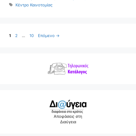
Ετικέτες
Κέντρο Καινοτομίας
Σελίδα
Σελίδα
Σελίδα
1
2
…
10
Επόμενο
→
Αποφάσεις στη
Διαύγεια