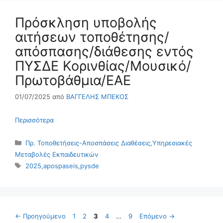
Πρόσκληση υποβολής
αιτήσεων τοποθέτησης/
απόσπασης/διάθεσης εντός
ΠΥΣΔΕ Κορινθίας/Μουσικό/
Πρωτοβάθμια/ΕΑΕ
01/07/2025
από
ΒΑΓΓΕΛΗΣ ΜΠΕΚΟΣ
Περισσότερα
Κατηγορίες
Πρ. Τοποθετήσεις-Αποσπάσεις Διαθέσεις
,
Υπηρεσιακές
Μεταβολές Εκπαιδευτικών
Ετικέτες
2025
,
apospaseis
,
pysde
Σελίδα
Σελίδα
Σελίδα
Σελίδα
Σελίδα
←
Προηγούμενο
1
2
3
4
…
9
Επόμενο
→