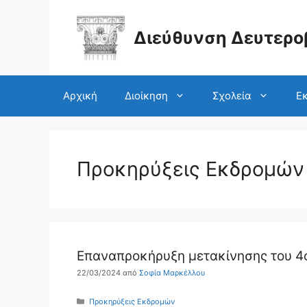
Μετάβαση
σε
περιεχόμενο
Διεύθυνση Δευτερο
Αρχική
Διοίκηση
Σχολεία
Εκ
Προκηρύξεις Εκδρομών
Επαναπροκήρυξη μετακίνησης του 4ο
22/03/2024
από
Σοφία Μαρκέλλου
Κατηγορίες
Προκηρύξεις Εκδρομών