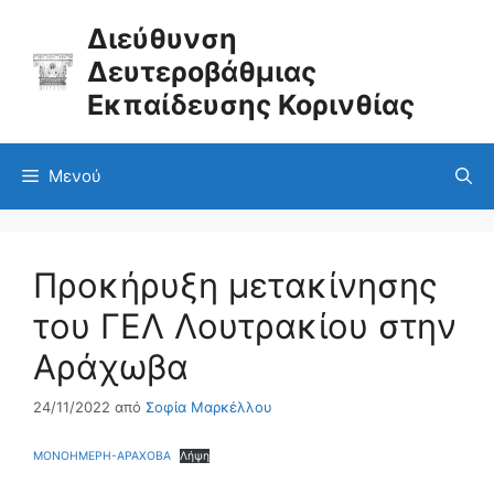
Μετάβαση
σε
Διεύθυνση
περιεχόμενο
Δευτεροβάθμιας
Εκπαίδευσης Κορινθίας
Μενού
Προκήρυξη μετακίνησης
του ΓΕΛ Λουτρακίου στην
Αράχωβα
24/11/2022
από
Σοφία Μαρκέλλου
ΜΟΝΟΗΜΕΡΗ-ΑΡΑΧΟΒΑ
Λήψη