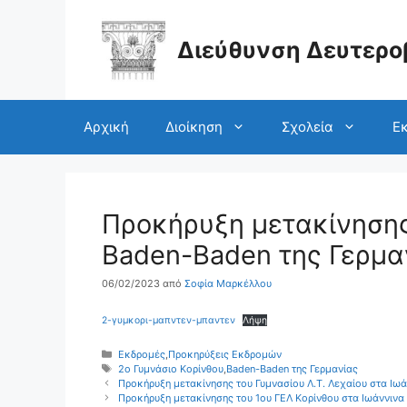
Μετάβαση
σε
περιεχόμενο
Διεύθυνση Δευτερο
Αρχική
Διοίκηση
Σχολεία
Εκ
Προκήρυξη μετακίνησης
Βaden-Baden της Γερμα
06/02/2023
από
Σοφία Μαρκέλλου
2-γυμκορι-μαπντεν-μπαντεν
Λήψη
Κατηγορίες
Εκδρομές
,
Προκηρύξεις Εκδρομών
Ετικέτες
2ο Γυμνάσιο Κορίνθου
,
Βaden-Baden της Γερμανίας
Προκήρυξη μετακίνησης του Γυμνασίου Λ.Τ. Λεχαίου στα Ιωά
Προκήρυξη μετακίνησης του 1ου ΓΕΛ Κορίνθου στα Ιωάννινα