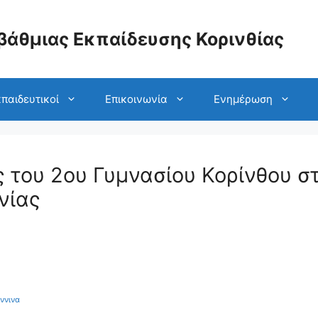
βάθμιας Εκπαίδευσης Κορινθίας
παιδευτικοί
Επικοινωνία
Ενημέρωση
 του 2ου Γυμνασίου Κορίνθου σ
νίας
ννινα