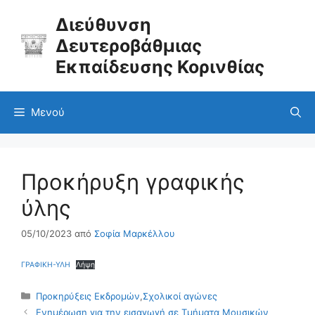
Μετάβαση
σε
Διεύθυνση
περιεχόμενο
Δευτεροβάθμιας
Εκπαίδευσης Κορινθίας
Μενού
Προκήρυξη γραφικής
ύλης
05/10/2023
από
Σοφία Μαρκέλλου
ΓΡΑΦΙΚΗ-ΥΛΗ
Λήψη
Κατηγορίες
Προκηρύξεις Εκδρομών
,
Σχολικοί αγώνες
Ενημέρωση για την εισαγωγή σε Τμήματα Μουσικών