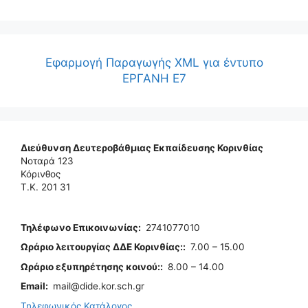
Εφαρμογή Παραγωγής XML για έντυπο
ΕΡΓΑΝΗ Ε7
Διεύθυνση Δευτεροβάθμιας Εκπαίδευσης Κορινθίας
Νοταρά 123
Κόρινθος
Τ.Κ. 201 31
Τηλέφωνo Επικοινωνίας
:
2741077010
Ωράριο λειτουργίας ΔΔΕ Κορινθίας:
:
7.00 – 15.00
Ωράριο εξυπηρέτησης κοινού:
:
8.00 – 14.00
Email:
mail@dide.kor.sch.gr
Τηλεφωνικός Κατάλογος