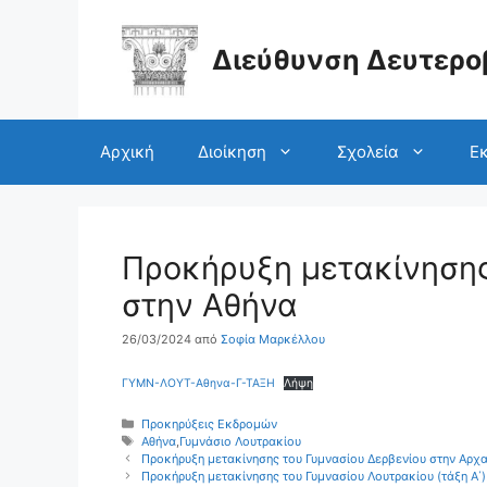
Μετάβαση
σε
περιεχόμενο
Διεύθυνση Δευτερο
Αρχική
Διοίκηση
Σχολεία
Εκ
Προκήρυξη μετακίνησης 
στην Αθήνα
26/03/2024
από
Σοφία Μαρκέλλου
ΓΥΜΝ-ΛΟΥΤ-Αθηνα-Γ-ΤΑΞΗ
Λήψη
Κατηγορίες
Προκηρύξεις Εκδρομών
Ετικέτες
Αθήνα
,
Γυμνάσιο Λουτρακίου
Προκήρυξη μετακίνησης του Γυμνασίου Δερβενίου στην Αρχα
Προκήρυξη μετακίνησης του Γυμνασίου Λουτρακίου (τάξη Α΄)