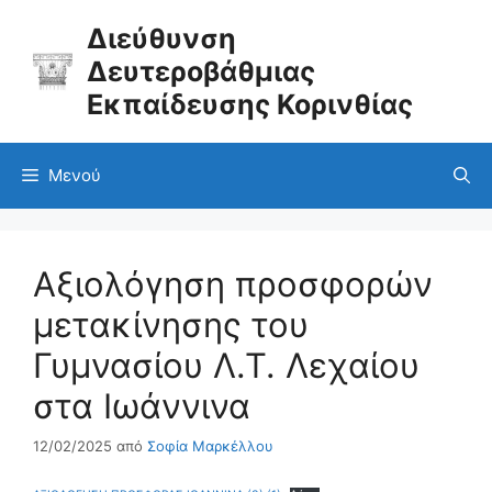
Μετάβαση
σε
Διεύθυνση
περιεχόμενο
Δευτεροβάθμιας
Εκπαίδευσης Κορινθίας
Μενού
Αξιολόγηση προσφορών
μετακίνησης του
Γυμνασίου Λ.Τ. Λεχαίου
στα Ιωάννινα
12/02/2025
από
Σοφία Μαρκέλλου