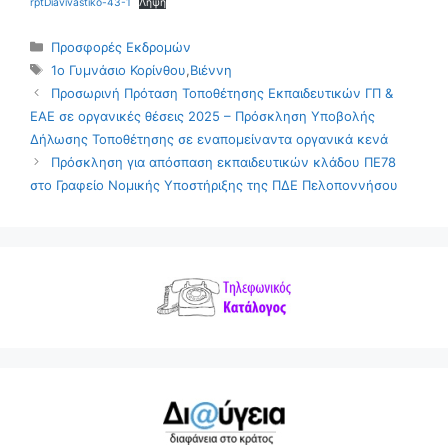
rptDiavivastiko-43-1
Λήψη
Κατηγορίες
Προσφορές Εκδρομών
Ετικέτες
1ο Γυμνάσιο Κορίνθου
,
Βιέννη
Προσωρινή Πρόταση Τοποθέτησης Εκπαιδευτικών ΓΠ &
ΕΑΕ σε οργανικές θέσεις 2025 – Πρόσκληση Υποβολής
Δήλωσης Τοποθέτησης σε εναπομείναντα οργανικά κενά
Πρόσκληση για απόσπαση εκπαιδευτικών κλάδου ΠΕ78
στο Γραφείο Νομικής Υποστήριξης της ΠΔΕ Πελοποννήσου