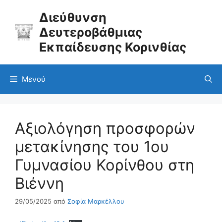
Μετάβαση
σε
Διεύθυνση
περιεχόμενο
Δευτεροβάθμιας
Εκπαίδευσης Κορινθίας
Μενού
Αξιολόγηση προσφορών
μετακίνησης του 1ου
Γυμνασίου Κορίνθου στη
Βιέννη
29/05/2025
από
Σοφία Μαρκέλλου