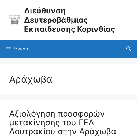
Μετάβαση
σε
Διεύθυνση
περιεχόμενο
Δευτεροβάθμιας
Εκπαίδευσης Κορινθίας
Μενού
Αράχωβα
Αξιολόγηση προσφορών
μετακίνησης του ΓΕΛ
Λουτρακίου στην Αράχωβα