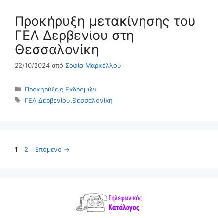
Προκήρυξη μετακίνησης του
ΓΕΛ Δερβενίου στη
Θεσσαλονίκη
22/10/2024
από
Σοφία Μαρκέλλου
Κατηγορίες
Προκηρύξεις Εκδρομών
Ετικέτες
ΓΕΛ Δερβενίου
,
Θεσσαλονίκη
Σελίδα
Σελίδα
1
2
Επόμενο
→