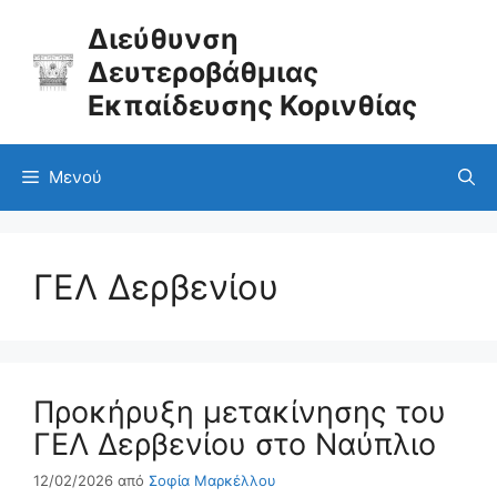
Μετάβαση
σε
Διεύθυνση
περιεχόμενο
Δευτεροβάθμιας
Εκπαίδευσης Κορινθίας
Μενού
ΓΕΛ Δερβενίου
Προκήρυξη μετακίνησης του
ΓΕΛ Δερβενίου στο Ναύπλιο
12/02/2026
από
Σοφία Μαρκέλλου