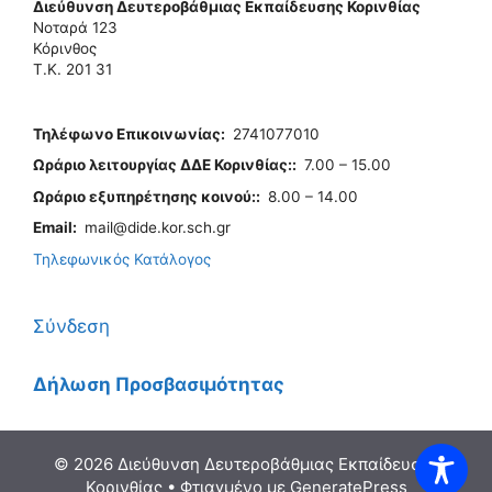
Διεύθυνση Δευτεροβάθμιας Εκπαίδευσης Κορινθίας
Νοταρά 123
Κόρινθος
Τ.Κ. 201 31
Τηλέφωνo Επικοινωνίας
:
2741077010
Ωράριο λειτουργίας ΔΔΕ Κορινθίας:
:
7.00 – 15.00
Ωράριο εξυπηρέτησης κοινού:
:
8.00 – 14.00
Email:
mail@dide.kor.sch.gr
Τηλεφωνικός Κατάλογος
Σύνδεση
Δήλωση Προσβασιμότητας
© 2026 Διεύθυνση Δευτεροβάθμιας Εκπαίδευσης
Κορινθίας
• Φτιαγμένο με
GeneratePress