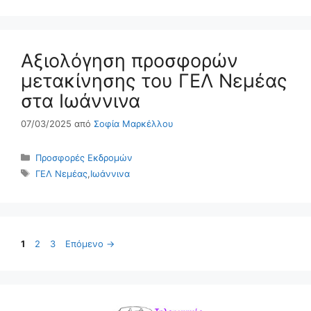
Αξιολόγηση προσφορών
μετακίνησης του ΓΕΛ Νεμέας
στα Ιωάννινα
07/03/2025
από
Σοφία Μαρκέλλου
Κατηγορίες
Προσφορές Εκδρομών
Ετικέτες
ΓΕΛ Νεμέας
,
Ιωάννινα
Σελίδα
Σελίδα
Σελίδα
1
2
3
Επόμενο
→