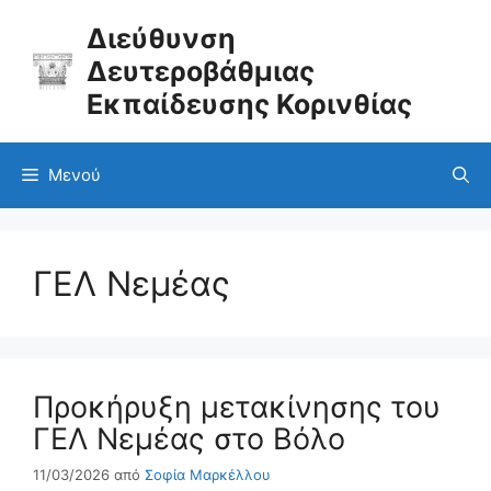
Μετάβαση
σε
Διεύθυνση
περιεχόμενο
Δευτεροβάθμιας
Εκπαίδευσης Κορινθίας
Μενού
ΓΕΛ Νεμέας
Προκήρυξη μετακίνησης του
ΓΕΛ Νεμέας στο Βόλο
11/03/2026
από
Σοφία Μαρκέλλου