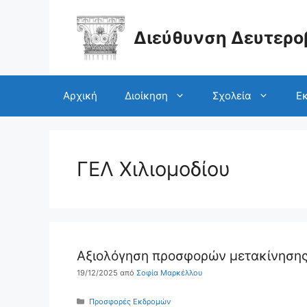
Μετάβαση
σε
περιεχόμενο
Διεύθυνση Δευτερο
Αρχική
Διοίκηση
Σχολεία
Εκ
ΓΕΛ Χιλιομοδίου
Αξιολόγηση προσφορών μετακίνησης 
19/12/2025
από
Σοφία Μαρκέλλου
Κατηγορίες
Προσφορές Εκδρομών