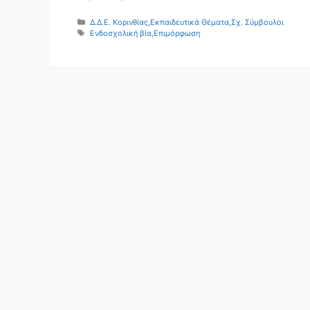
Κατηγορίες
Δ.Δ.Ε. Κορινθίας
,
Εκπαιδευτικά Θέματα
,
Σχ. Σύμβουλοι
Ετικέτες
Ενδοσχολική βία
,
Επιμόρφωση