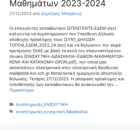
Μαθημάτων 2023-2024
21/12/2023
από
Δημήτρης Μπαρέλος
Οι επιλεγέντες εκπαιδευτικοί [ΕΠΙΛΕΓΕΝΤΣ-ΕΔΕΜ.xlsx]
καλούνται να συμπληρώσουν την Υπεύθυνη Δήλωση
αποδοχής πρόσληψης τους [ΣΥΝ1_ΔΗΛΩΣΗ
ΤΟΠΟΘ_ΕΔΕΜ_2023_24.doc] και να δηλώσουν την σειρά
προτίμησης ΣΚΑΕ με βάση τα κενά του επισυναπτόμενου
πίνακα [ΕΝΙΣΧΥΤΙΚΗ-ΔΙΔΑΣΚΑΛΙΑ-ΕΙΔΙΚΩΝ-ΜΑΘΗΜΑΤΩΝ-
ΚΕΝΑ-ΚΑΙ-ΚΑΤΑΝΟΜΗ-ΩΡΩΝ.pdf], την οποία μας
αποστείλουν ηλεκτρονικά στην ηλεκτρονική διεύθυνση
mail@dide.kor.sch.gr Καταληκτική ημερομηνία αποστολής
δήλωσης: Τετάρτη 27/12/2023. Η απόφαση πρόσληψης και
τοποθέτησής των εκπαιδευτικών θα ανακοινωθεί την …
Περισσότερα
Κατηγορίες
Αναπληρωτές
,
ΕΝΙΣΧΥΤΙΚΗ
Ετικέτες
αναπληρωτές
,
ενισχυτική διδασκαλία