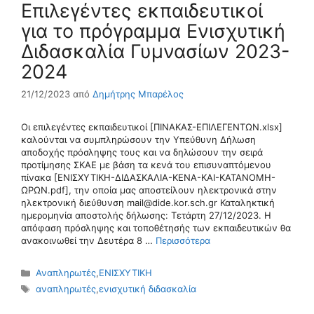
Επιλεγέντες εκπαιδευτικοί
για το πρόγραμμα Ενισχυτική
Διδασκαλία Γυμνασίων 2023-
2024
21/12/2023
από
Δημήτρης Μπαρέλος
Οι επιλεγέντες εκπαιδευτικοί [ΠΙΝΑΚΑΣ-ΕΠΙΛΕΓΕΝΤΩΝ.xlsx]
καλούνται να συμπληρώσουν την Υπεύθυνη Δήλωση
αποδοχής πρόσληψης τους και να δηλώσουν την σειρά
προτίμησης ΣΚΑΕ με βάση τα κενά του επισυναπτόμενου
πίνακα [ΕΝΙΣΧΥΤΙΚΗ-ΔΙΔΑΣΚΑΛΙΑ-ΚΕΝΑ-ΚΑΙ-ΚΑΤΑΝΟΜΗ-
ΩΡΩΝ.pdf], την οποία μας αποστείλουν ηλεκτρονικά στην
ηλεκτρονική διεύθυνση mail@dide.kor.sch.gr Καταληκτική
ημερομηνία αποστολής δήλωσης: Τετάρτη 27/12/2023. Η
απόφαση πρόσληψης και τοποθέτησής των εκπαιδευτικών θα
ανακοινωθεί την Δευτέρα 8 …
Περισσότερα
Κατηγορίες
Αναπληρωτές
,
ΕΝΙΣΧΥΤΙΚΗ
Ετικέτες
αναπληρωτές
,
ενισχυτική διδασκαλία