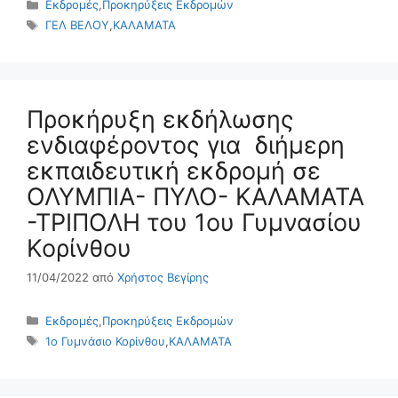
Κατηγορίες
Εκδρομές
,
Προκηρύξεις Εκδρομών
Ετικέτες
ΓΕΛ ΒΕΛΟΥ
,
ΚΑΛΑΜΑΤΑ
Προκήρυξη εκδήλωσης
ενδιαφέροντος για διήμερη
εκπαιδευτική εκδρομή σε
ΟΛΥΜΠΙΑ- ΠΥΛΟ- ΚΑΛΑΜΑΤΑ
-ΤΡΙΠΟΛΗ του 1ου Γυμνασίου
Κορίνθου
11/04/2022
από
Χρήστος Βεγίρης
Κατηγορίες
Εκδρομές
,
Προκηρύξεις Εκδρομών
Ετικέτες
1ο Γυμνάσιο Κορίνθου
,
ΚΑΛΑΜΑΤΑ