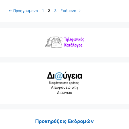
Σελίδα
Σελίδα
Σελίδα
←
Προηγούμενο
1
2
3
Επόμενο
→
Αποφάσεις στη
Διαύγεια
Προκηρύξεις Εκδρομών