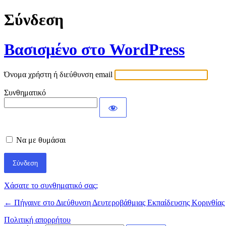
Σύνδεση
Βασισμένο στο WordPress
Όνομα χρήστη ή διεύθυνση email
Συνθηματικό
Να με θυμάσαι
Χάσατε το συνθηματικό σας;
← Πήγαινε στο Διεύθυνση Δευτεροβάθμιας Εκπαίδευσης Κορινθίας
Πολιτική απορρήτου