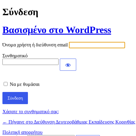
Σύνδεση
Βασισμένο στο WordPress
Όνομα χρήστη ή διεύθυνση email
Συνθηματικό
Να με θυμάσαι
Χάσατε το συνθηματικό σας;
← Πήγαινε στο Διεύθυνση Δευτεροβάθμιας Εκπαίδευσης Κορινθίας
Πολιτική απορρήτου