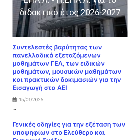
ΕΠΑ.Λ. - Π.ΕΠΑ.Λ. για το
διδακτικό έτος 2026-2027
Συντελεστές βαρύτητας των
πανελλαδικά εξεταζόμενων
μαθημάτων ΓΕΛ, των ειδικών
μαθημάτων, μουσικών μαθημάτων
και πρακτικών δοκιμασιών για την
Εισαγωγή στα ΑΕΙ
15/01/2025
...
Γενικές οδηγίες για την εξέταση των
υποψηφίων στο Ελεύθερο και