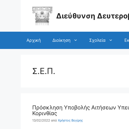
Μετάβαση
σε
περιεχόμενο
Διεύθυνση Δευτερο
Αρχική
Διοίκηση
Σχολεία
Εκ
Σ.Ε.Π.
Πρόσκληση Υποβολής Αιτήσεων Υπεύ
Κορινθίας
13/02/2022
από
Χρήστος Βεγίρης