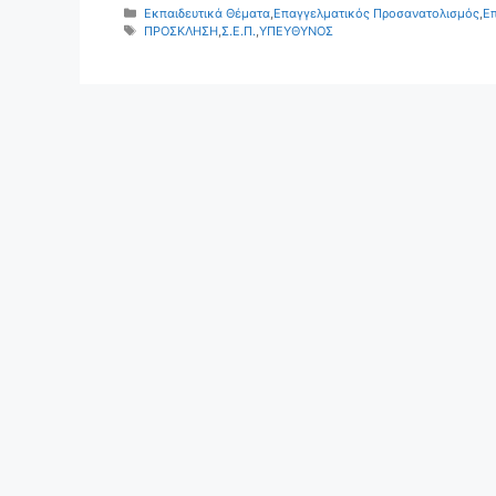
Κατηγορίες
Εκπαιδευτικά Θέματα
,
Επαγγελματικός Προσανατολισμός
,
Επ
Ετικέτες
ΠΡΟΣΚΛΗΣΗ
,
Σ.Ε.Π.
,
ΥΠΕΥΘΥΝΟΣ