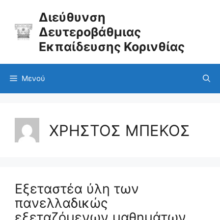
Μετάβαση
σε
Διεύθυνση
περιεχόμενο
Δευτεροβάθμιας
Εκπαίδευσης Κορινθίας
Μενού
ΧΡΗΣΤΟΣ ΜΠΕΚΟΣ
Εξεταστέα ύλη των
πανελλαδικώς
εξεταζόμενων μαθημάτων