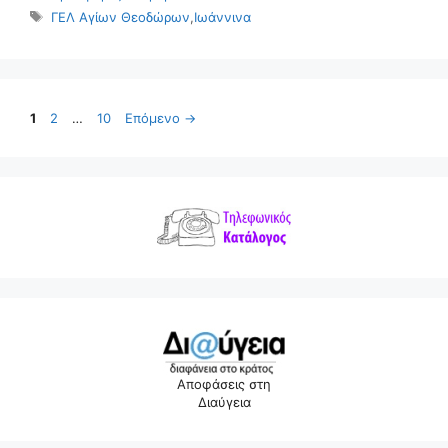
Ετικέτες
ΓΕΛ Αγίων Θεοδώρων
,
Ιωάννινα
Σελίδα
Σελίδα
Σελίδα
1
2
…
10
Επόμενο
→
Αποφάσεις στη
Διαύγεια