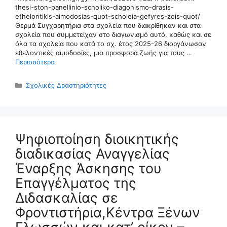
thesi-ston-panellinio-scholiko-diagonismo-drasis-
ethelontikis-aimodosias-quot-scholeia-gefyres-zois-quot/
Θερμά Συγχαρητήρια στα σχολεία που διακρίθηκαν και στα
σχολεία που συμμετείχαν στο διαγωνισμό αυτό, καθώς και σε
όλα τα σχολεία που κατά το σχ. έτος 2025-26 διοργάνωσαν
εθελοντικές αιμοδοσίες, μια προσφορά ζωής για τους …
Περισσότερα
Κατηγορίες
Σχολικές Δραστηριότητες
Ψηφιοποίηση διοικητικής
διαδικασίας Αναγγελίας
Έναρξης Άσκησης του
Επαγγέλματος της
Διδασκαλίας σε
Φροντιστήρια,Κέντρα Ξένων