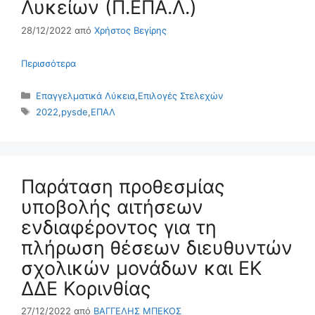
Λυκείων (Π.ΕΠΑ.Λ.)
28/12/2022
από
Χρήστος Βεγίρης
Περισσότερα
Κατηγορίες
Επαγγελματικά Λύκεια
,
Επιλογές Στελεχών
Ετικέτες
2022
,
pysde
,
ΕΠΑΛ
Παράταση προθεσμίας
υποβολής αιτήσεων
ενδιαφέροντος για τη
πλήρωση θέσεων διευθυντών
σχολικών μονάδων και ΕΚ
ΔΔΕ Κορινθίας
27/12/2022
από
ΒΑΓΓΕΛΗΣ ΜΠΕΚΟΣ