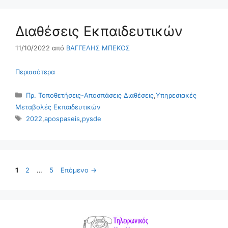
Διαθέσεις Εκπαιδευτικών
11/10/2022
από
ΒΑΓΓΕΛΗΣ ΜΠΕΚΟΣ
Περισσότερα
Κατηγορίες
Πρ. Τοποθετήσεις-Αποσπάσεις Διαθέσεις
,
Υπηρεσιακές
Μεταβολές Εκπαιδευτικών
Ετικέτες
2022
,
apospaseis
,
pysde
Σελίδα
Σελίδα
Σελίδα
1
2
…
5
Επόμενο
→