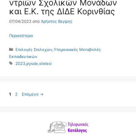
ντριών Σχολικών Μονάδων
και Ε.Κ. της ΔΙΔΕ Κορινθίας
07/04/2023
από
Χρήστος Βεγίρης
Περισσότερα
Κατηγορίες
Επιλογές Στελεχών
,
Υπηρεσιακές Μεταβολές
Εκπαιδευτικών
Ετικέτες
2023
,
pysde
,
stelexi
Σελίδα
Σελίδα
1
2
Επόμενο
→