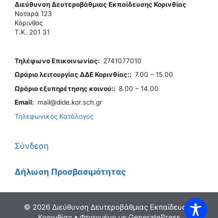
Διεύθυνση Δευτεροβάθμιας Εκπαίδευσης Κορινθίας
Νοταρά 123
Κόρινθος
Τ.Κ. 201 31
Τηλέφωνo Επικοινωνίας
:
2741077010
Ωράριο λειτουργίας ΔΔΕ Κορινθίας:
:
7.00 – 15.00
Ωράριο εξυπηρέτησης κοινού:
:
8.00 – 14.00
Email:
mail@dide.kor.sch.gr
Τηλεφωνικός Κατάλογος
Σύνδεση
Δήλωση Προσβασιμότητας
© 2026 Διεύθυνση Δευτεροβάθμιας Εκπαίδευσης
Κορινθίας
• Φτιαγμένο με
GeneratePress