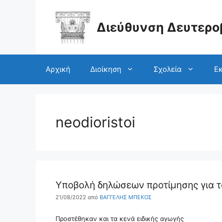
Μετάβαση
σε
περιεχόμενο
Διεύθυνση Δευτερο
Αρχική
Διοίκηση
Σχολεία
Εκ
neodioristoi
Υποβολή δηλώσεων προτίμησης για τ
21/08/2022
από
ΒΑΓΓΕΛΗΣ ΜΠΕΚΟΣ
Προστέθηκαν και τα κενά ειδικής αγωγής